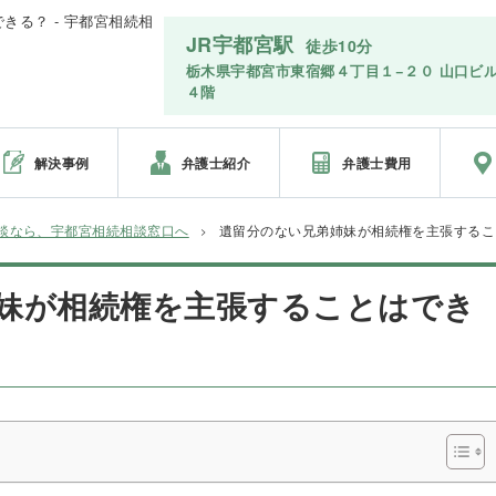
る？ - 宇都宮相続相
JR宇都宮駅
徒歩10分
栃木県宇都宮市東宿郷４丁目１−２０ 山口ビ
４階
解決事例
弁護士紹介
弁護士費用
談なら、宇都宮相続相談窓口へ
遺留分のない兄弟姉妹が相続権を主張するこ
妹が相続権を主張することはでき