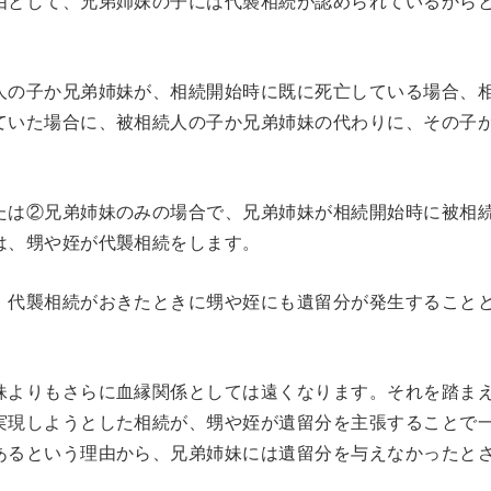
由として、兄弟姉妹の子には代襲相続が認められているから
人の子か兄弟姉妹が、相続開始時に既に死亡している場合、
ていた場合に、被相続人の子か兄弟姉妹の代わりに、その子
たは②兄弟姉妹のみの場合で、兄弟姉妹が相続開始時に被相
は、甥や姪が代襲相続をします。
、代襲相続がおきたときに甥や姪にも遺留分が発生すること
妹よりもさらに血縁関係としては遠くなります。それを踏ま
実現しようとした相続が、甥や姪が遺留分を主張することで
あるという理由から、兄弟姉妹には遺留分を与えなかったと