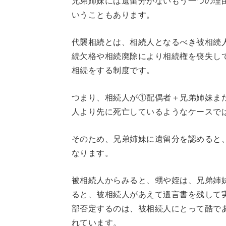
兄弟姉妹には遺留分がないもう一つの理
いうこともあります。
代襲相続とは、相続人となるべき被相続
続欠格や相続廃除により相続権を喪失し
相続をする制度です。​
つまり、相続人が①配偶者＋兄弟姉妹ま
人より先に死亡しているようなケースで
そのため、兄弟姉妹に遺留分を認めると
なります。
被相続人からみると、甥や姪は、兄弟姉
ると、被相続人があえて遺言書を残して
部否定するのは、被相続人にとって酷で
れています。